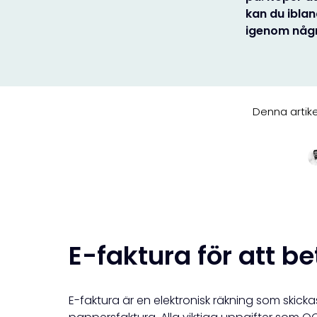
kan du iblan
igenom någr
Denna artik
E-faktura för att b
E-faktura är en elektronisk räkning som skickas t