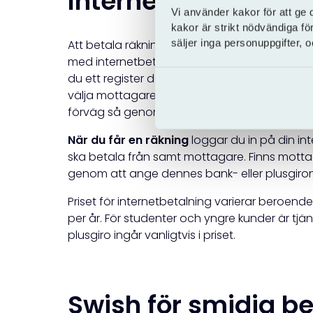
Internetbetalning f
Vi använder kakor för att ge 
kakor är strikt nödvändiga fö
säljer inga personuppgifter,
Att betala räkningar oberoende av tid och pl
med internetbetalningen. I din internetbank (
du ett register där du samlar alla dina betal
välja mottagare, ange betalningsdatum,
OC
förväg så genomförs de på rätt dag.
När du får en räkning
loggar du in på din int
ska betala från samt mottagare. Finns mottaga
genom att ange dennes bank- eller plusgi
Priset för internetbetalning varierar beroende
per år. För studenter och yngre kunder är tjän
plusgiro ingår vanligtvis i priset.
Swish för smidig b