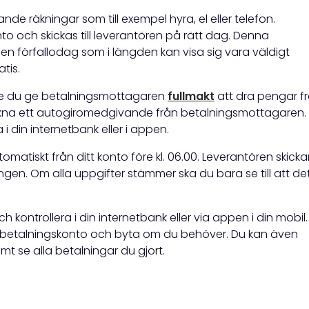
 räkningar som till exempel hyra, el eller telefon.
to och skickas till leverantören på rätt dag. Denna
en förfallodag som i längden kan visa sig vara väldigt
tis.
 du ge betalningsmottagaren
fullmakt
att dra pengar f
ckna ett autogiromedgivande från betalningsmottagaren. 
 i din internetbank eller i appen.
atiskt från ditt konto före kl. 06.00. Leverantören skicka
ingen. Om alla uppgifter stämmer ska du bara se till att de
ontrollera i din internetbank eller via appen i din mobil.
 betalningskonto och byta om du behöver. Du kan även
mt se alla betalningar du gjort.