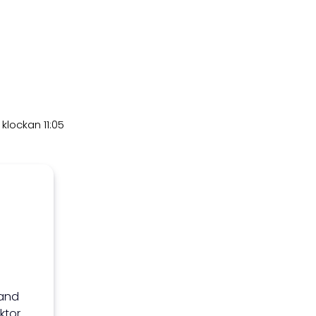
lockan 11:05
land
ktor