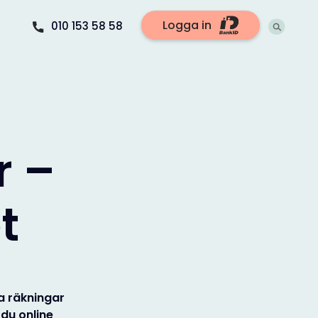
Logga in
010 153 58 58
r –
t
la räkningar
 du online