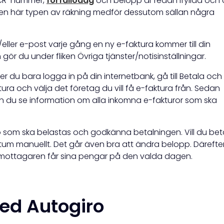
 OCR-nummer,
förfallodag
och belopp är redan ifyllda och
. Den här typen av räkning medför dessutom sällan några
/eller e-post varje gång en ny e-faktura kommer till din
gör du under fliken Övriga tjänster/notisinställningar.
er du bara logga in på din internetbank, gå till Betala och
ura och välja det företag du vill få e-faktura från. Sedan
kan du se information om alla inkomna e-fakturor som ska
to som ska belastas och godkänna betalningen. Vill du bet
atum manuellt. Det går även bra att ändra belopp. Därefte
tt mottagaren får sina pengar på den valda dagen.
ed Autogiro