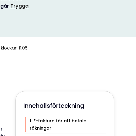
n går
Trygga
lockan 11:05
Innehållsförteckning
E-faktura för att betala
räkningar
n