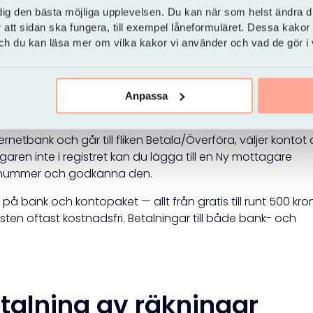
ör räkningar
dig den bästa möjliga upplevelsen. Du kan när som helst ändra di
r att sidan ska fungera, till exempel låneformuläret. Dessa kakor
 och du kan läsa mer om vilka kakor vi använder och vad de gör i
ats är nog ett av de bekvämaste sätten och just det får 
antingen via datorn eller via bankens app i mobilen) skap
ningsmottagare. När du ska betala en räkning är det bara 
R-nummer
och godkänna. Du kan lägga in betalningarna
Anpassa
ernetbank och går till fliken Betala/Överföra, väljer kontot
ren inte i registret kan du lägga till en Ny mottagare
ronummer och godkänna den.
 på bank och kontopaket — allt från gratis till runt 500 kro
sten oftast kostnadsfri. Betalningar till både bank- och
etalning av räkningar