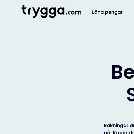
Låna pengar
Be
Räkningar är
på. Köper du