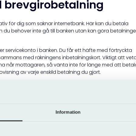
 brevgirobetalning
ativ för dig som saknar internetbank. Här kan du betala
n du behöver inte gå till banken utan kan göra betalning
ller servicekonto i banken. Du får ett häfte med förtryckta
llsammans med räkningens inbetalningskort. Viktigt att veta
rna når mottagaren, så vänta inte för länge med att betal
visning av varje enskild betalning du gjort.
och kostnaden varierar beroende på bank och hur många
en extra kostnad på omkring 300 kronor per år jämfört med 
te längre tjänsten – bland annat eftersom den kräver mer
kontrollera vad som gäller just hos din bank.
Information