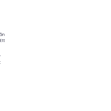
rån
Ett
r
t