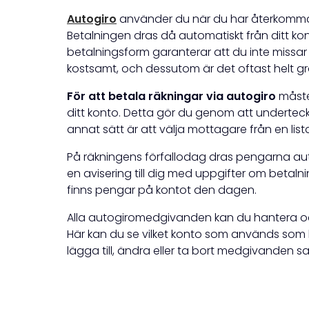
Autogiro
använder du när du har återkommande
Betalningen dras då automatiskt från ditt kon
betalningsform garanterar att du inte missar 
kostsamt, och dessutom är det oftast helt gra
För att betala räkningar via autogiro
måste
ditt konto. Detta gör du genom att underte
annat sätt är att välja mottagare från en lista
På räkningens förfallodag dras pengarna autom
en avisering till dig med uppgifter om betaln
finns pengar på kontot den dagen.
Alla autogiromedgivanden kan du hantera och k
Här kan du se vilket konto som används som
lägga till, ändra eller ta bort medgivanden sa