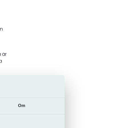
en
 är
a
att
Om