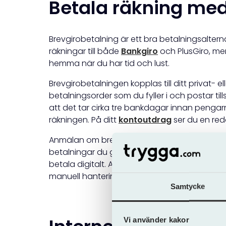
Betala räkning med
Brevgirobetalning är ett bra betalningsaltern
räkningar till både
Bankgiro
och PlusGiro, me
hemma när du har tid och lust.
Brevgirobetalningen kopplas till ditt privat- e
betalningsorder som du fyller i och postar ti
att det tar cirka tre bankdagar innan penga
räkningen. På ditt
kontoutdrag
ser du en redo
Anmälan om brevgiro gör du hos din bank, 
betalningar du gör. I snitt innebär brevgiro 
betala digitalt. Alla banker erbjuder dock in
manuell hantering – så det kan vara värt att 
Samtycke
Vi använder kakor