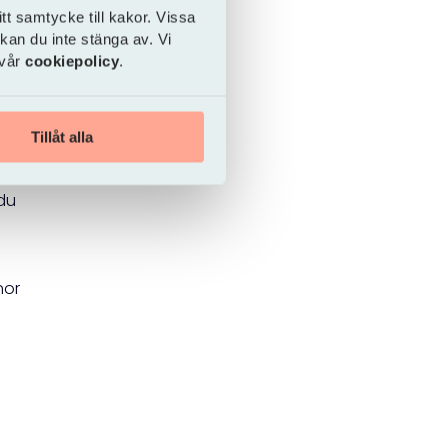
tt samtycke till kakor. Vissa
 kan du inte stänga av. Vi
 vår
cookiepolicy
.
du
ar
att
 i
Tillåt alla
 du
nor