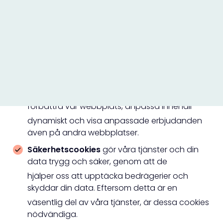
till exempel vissa meddelanden bara visas en
gång. Fasta cookies lagras i din dator.
Tredjeparts cookies
Trygga använder även
cookies och andra tekniker för att
skicka data till externa partners som hjälper oss
med trafikmätning och
beteendeanalys. Det ger oss möjlighet att
förbättra vår webbplats, anpassa innehåll
dynamiskt och visa anpassade erbjudanden
även på andra webbplatser.
Säkerhetscookies
gör våra tjänster och din
data trygg och säker, genom att de
hjälper oss att upptäcka bedrägerier och
skyddar din data. Eftersom detta är en
väsentlig del av våra tjänster, är dessa cookies
nödvändiga.