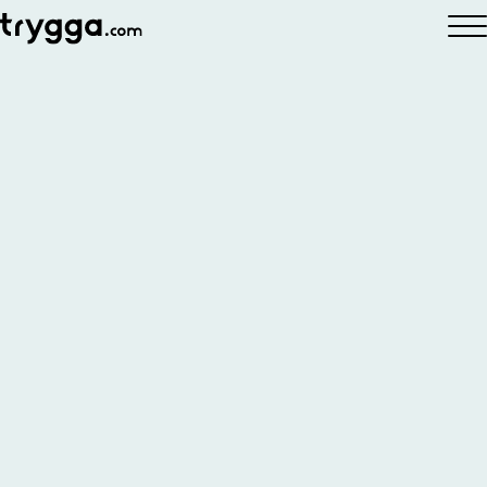
Hem
»
Om oss
»
Integritet & cookie policy
Integritet & cookie
policy
Läs hur vi på
Trygga
gör för att skydda och
hantera de personuppgifter vi hämtar in.
Innehållsförteckning