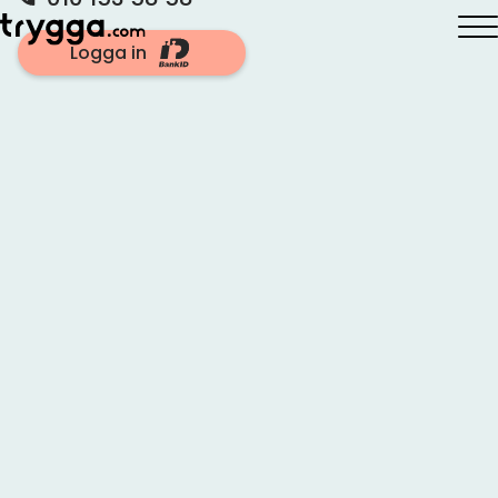
Logga in
Hem
»
Samla lån
»
Med dålig kreditvärdighet
Samlingslån med
dålig kreditvärdighet
Att samla dina lån trots låg kreditvärdighet kan
vara en utmaning.
Ha en medsökande
Undvik flera kreditupplysningar
Betala av småskulder först
Läs mer