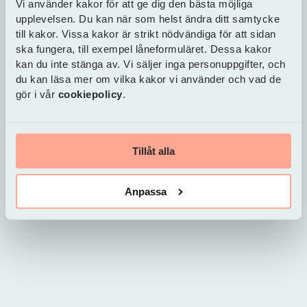
Vi använder kakor för att ge dig den bästa möjliga
två personers ekonomi och säkerställa att
upplevelsen. Du kan när som helst ändra ditt samtycke
summan kommer att återbetalas i sin helhet.
till kakor. Vissa kakor är strikt nödvändiga för att sidan
ska fungera, till exempel låneformuläret. Dessa kakor
Jämför olika samlingslån
innan du tackar ja.
kan du inte stänga av. Vi säljer inga personuppgifter, och
Ränta, kostnader och villkor kan skilja sig åt ganska
du kan läsa mer om vilka kakor vi använder och vad de
mycket. Genom att hitta det samlingslån vid dålig
gör i vår
cookiepolicy
.
kreditvärdighet som är mest förmånligt för dig går
det att få en större buffert och amortera extra.
Trygga låter dig
jämföra flera lån
med en enda
ansökan.
Tillåt alla
Våga fråga!
Inom lån och privatekonomi finns
många begrepp som inte är självklara. När du
Anpassa
ingår ett låneavtal är det viktigt att du förstår alla
delar som du tackar ja till, då får du kontroll över
hela situationen. Våga därför fråga om det är
något du inte förstår.
Tips för att få en bättre
kreditvärdighet