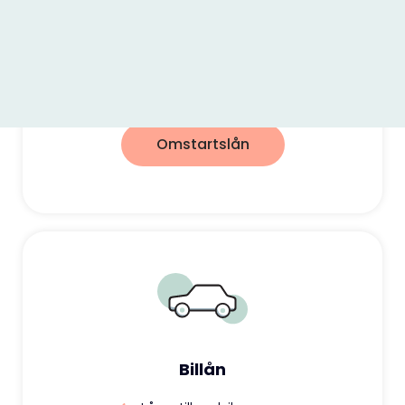
Låna mellan 5 000 kr – 800 000 kr
Slå ihop lån till lägre ränta
Omstart för din ekonomi
Omstartslån
Billån