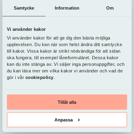
Har du ett flertal mindre lån och
Samtycke
Information
Om
krediter?
Slå ihop dem i ett hopbakslån. På så sätt kan du i
regel få en betydligt lägre ränta och
Vi använder kakor
månadskostnad.
Vi använder kakor för att ge dig den bästa möjliga
upplevelsen. Du kan när som helst ändra ditt samtycke
till kakor. Vissa kakor är strikt nödvändiga för att sidan
Jämför hopbakslån nu
ska fungera, till exempel låneformuläret. Dessa kakor
kan du inte stänga av. Vi säljer inga personuppgifter, och
du kan läsa mer om vilka kakor vi använder och vad de
gör i vår
cookiepolicy
.
Tillåt alla
Anpassa
Samla lån