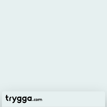
Head of online sales och redaktör
E-post
Linkedin: Viktor Ström
Viktor har flera års erfarenhet av
finansbranschen, bland annat från
tidigare arbete inom
Bonnierkoncernen. Viktor har tidigare
jobbat med företagsfinansiering.
Dela artikel