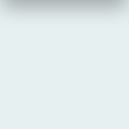
Sänk din månadskostnad
Samla alla lån på en faktura
Förbättra din kreditvärdighet
Samla lån
Omstartslån