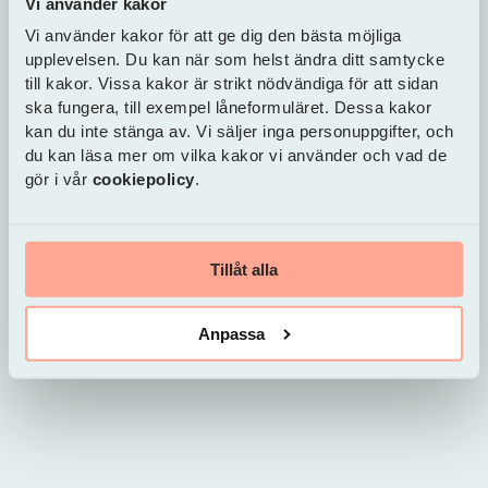
Vi använder kakor
Vi använder kakor för att ge dig den bästa möjliga
upplevelsen. Du kan när som helst ändra ditt samtycke
till kakor. Vissa kakor är strikt nödvändiga för att sidan
ska fungera, till exempel låneformuläret. Dessa kakor
kan du inte stänga av. Vi säljer inga personuppgifter, och
Denna artikel skrevs 12 mars 2021 och uppdaterades 24
du kan läsa mer om vilka kakor vi använder och vad de
april 2026 klockan 13:19
gör i vår
cookiepolicy
.
Viktor Ström
Tillåt alla
Head of online sales och redaktör
Anpassa
E-post
Linkedin: Viktor Ström
Viktor har flera års erfarenhet av
finansbranschen, bland annat från
tidigare arbete inom