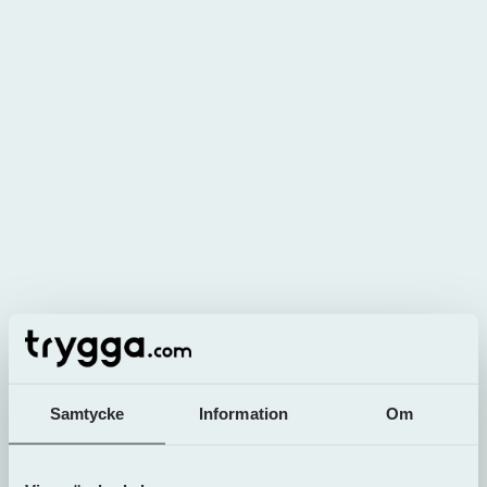
utmätning. Det innebär både att skulden växer och
att en betalningsanmärkning registreras i ditt
namn. En betalningsanmärkning syns vid
kreditupplysningar och gör ditt ekonomiska liv
betydligt mer besvärligt. Det blir exempelvis mycket
svårare att få lån och hyresavtal beviljade.
Samtycke
Information
Om