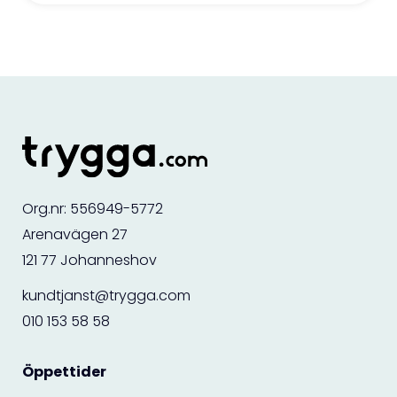
Org.nr: 556949-5772
Arenavägen 27
121 77 Johanneshov
kundtjanst@trygga.com
010 153 58 58
Öppettider