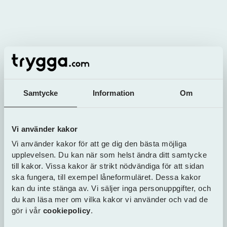
E-post
Linkedin: Viktor Ström
Viktor har flera års erfarenhet av
finansbranschen, bland annat från
tidigare arbete inom
Bonnierkoncernen. Viktor har tidigare
jobbat med företagsfinansiering.
Samtycke
Information
Om
Vi använder kakor
Vi använder kakor för att ge dig den bästa möjliga
Dela artikel
upplevelsen. Du kan när som helst ändra ditt samtycke
till kakor. Vissa kakor är strikt nödvändiga för att sidan
Relaterade artiklar
ska fungera, till exempel låneformuläret. Dessa kakor
kan du inte stänga av. Vi säljer inga personuppgifter, och
du kan läsa mer om vilka kakor vi använder och vad de
gör i vår
cookiepolicy
.