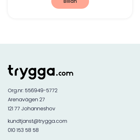
Billån
Org.nr: 556949-5772
Arenavägen 27
121 77 Johanneshov
kundtjanst@trygga.com
010 153 58 58