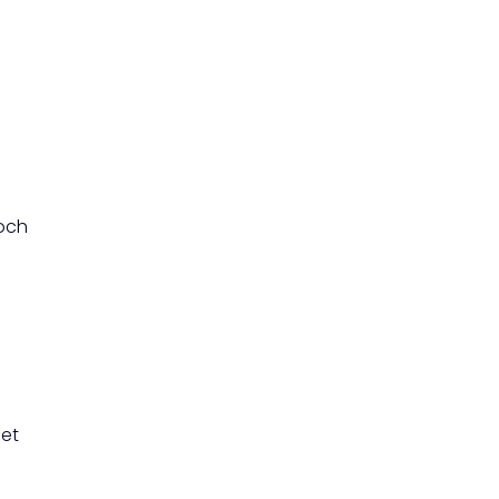
 och
het