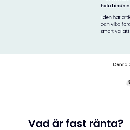
hela bindni
I den här art
och vilka för
smart val att
Denna a
Vad är fast ränta?