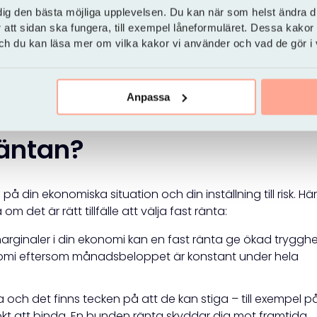
dig den bästa möjliga upplevelsen. Du kan när som helst ändra di
. Fast ränta ger trygghet i din ekonomi, men kostar lite m
r att sidan ska fungera, till exempel låneformuläret. Dessa kakor
n – kan det vara klokt att dela upp lånet i flera delar med
 och du kan läsa mer om vilka kakor vi använder och vad de gör i
risken och exempelvis kombinera fast och rörlig ränta. Det 
t tidigare, utan att hela summan påverkas.
Anpassa
räntan?
 din ekonomiska situation och din inställning till risk. Här
 det är rätt tillfälle att välja fast ränta:
rginaler i din ekonomi kan en fast ränta ge ökad trygghe
onomi eftersom månadsbeloppet är konstant under hela
 och det finns tecken på att de kan stiga – till exempel p
lokt att binda. En bunden ränta skyddar dig mot framtida