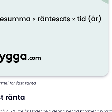
rmel för fast ränta
t ränta
på 4,5 % i tre år. Under hela denna period kommer din rän