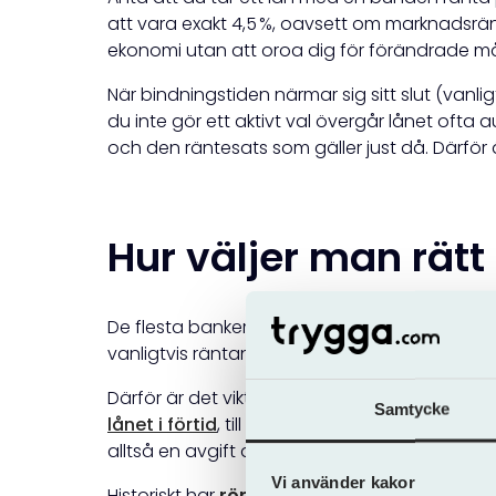
att vara exakt 4,5 %, oavsett om marknadsränt
ekonomi utan att oroa dig för förändrade 
När bindningstiden närmar sig sitt slut (van
du inte gör ett aktivt val övergår lånet ofta 
och den räntesats som gäller just då. Därför är
Hur väljer man rätt
De flesta banker erbjuder bindningstider från 1 
vanligtvis räntan – eftersom banken tar en stö
Därför är det viktigt att du noggrant funderar
Samtycke
lånet i förtid
, till exempel vid en bostadsförs
alltså en avgift du betalar för att bryta avtalet
Vi använder kakor
Historiskt har
rörlig ränta
(3-månaders bindning