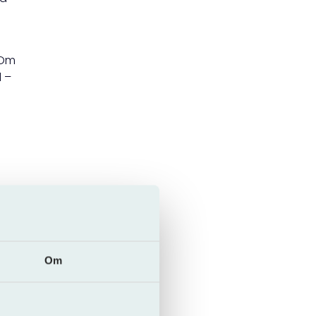
 Om
d –
Om
den,