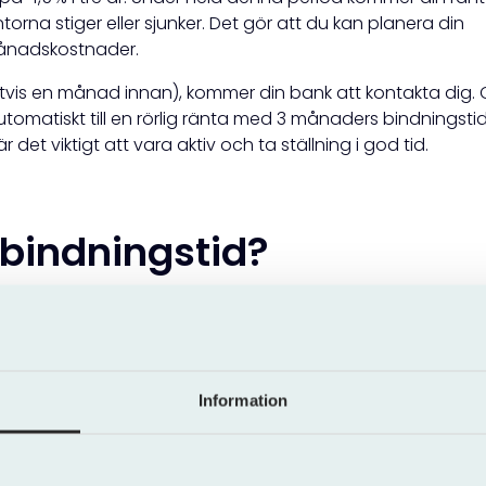
orna stiger eller sjunker. Det gör att du kan planera din
månadskostnader.
ligtvis en månad innan), kommer din bank att kontakta dig.
automatiskt till en rörlig ränta med 3 månaders bindningsti
 det viktigt att vara aktiv och ta ställning i god tid.
 bindningstid?
till 10 år. Ju längre
bindningstid
du väljer, desto högre blir
rre risk och låser kapital under en längre period.
 på hur länge du vill binda räntan. Om du skulle vilja
lösa
Information
äljning, kan det tillkomma en
ränteskillnadsersättning
–
 i förtid.
stid) och kortare fasta räntor ofta varit billigare i läng