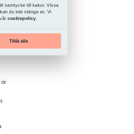
tt samtycke till kakor. Vissa
er.
 kan du inte stänga av. Vi
 vår
cookiepolicy
.
ger
Tillåt alla
 är
t.
å