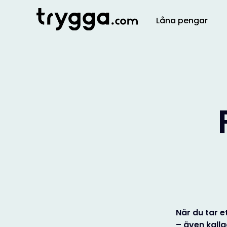
Låna pengar
När du tar e
– även kall