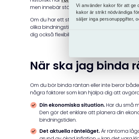
Vi använder kakor för att ge 
men innebär större osäkerhet om räntan stiger
kakor är strikt nödvändiga fö
Om du har ett större lån – exempelvis ett bolå
säljer inga personuppgifter,
olika bindningstider. På så vis kan du sprida 
dig också flexibilitet att lösa en del av låne
När ska jag binda 
Om du bör binda räntan eller inte beror både på
några faktorer som kan hjälpa dig att avgöra om
Din ekonomiska situation.
Har du små ma
Den gör det enklare att planera din ek
bindningstiden.
Det aktuella ränteläget.
Är räntorna låga
grund av ökad inflation – kan det vara k