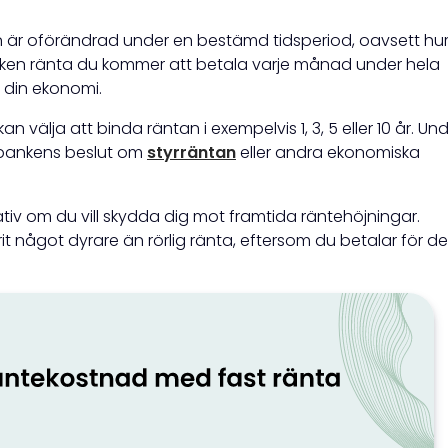
 är oförändrad under en bestämd tidsperiod, oavsett hu
lken ränta du kommer att betala varje månad under hela
i din ekonomi.
 välja att binda räntan i exempelvis 1, 3, 5 eller 10 år. Un
ksbankens beslut om
styrräntan
eller andra ekonomiska
nativ om du vill skydda dig mot framtida räntehöjningar.
rit något dyrare än rörlig ränta, eftersom du betalar för d