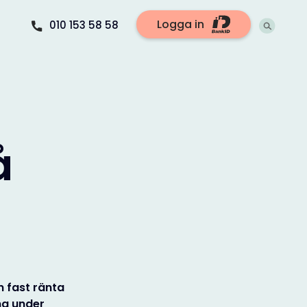
Logga in
010 153 58 58
å
n fast ränta
ma under