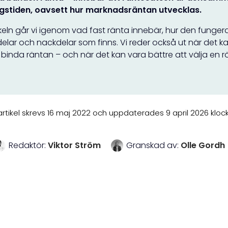
ngstiden, oavsett hur marknadsräntan utvecklas.
ikeln går vi igenom vad fast ränta innebär, hur den fungerar
delar och nackdelar som finns. Vi reder också ut när det k
 binda räntan – och när det kan vara bättre att välja en rör
rtikel skrevs 16 maj 2022 och uppdaterades 9 april 2026 klock
Redaktör:
Viktor Ström
Granskad av:
Olle Gordh