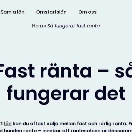
Samla lån
Omstartslån
Om oss
Hem
»
Så fungerar fast ränta
Fast ränta – s
fungerar det
tt
lån
kan du oftast välja mellan fast och rörlig ränta. E
ad
bunden ränta
– innebär att räntesatsen är densam