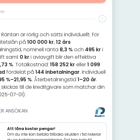
nde
2
Räntan är rörlig och sätts individuellt. För
itetslån på
100 000 kr
,
12 års
lningstid, nominell ränta
8,3 %
och
495 kr
i
ift samt
0 kr
i aviavgift blir den effektiva
,73 %
. Totalkostnad:
158 252 kr
eller
1 099
ad
fördelat på
144 inbetalningar
. Individuell
95 %–21,95 %
. Återbetalningstid
1–20 år
.
skickas till de kreditgivare som matchar din
2025-07-01).
ER ANSÖKAN
Att låna kostar pengar!
Om du inte kan betala tillbaka skulden i tid riskerar
du en betalningsanmärkning. Det kan leda till