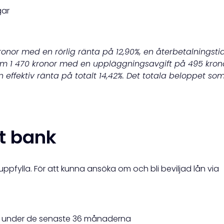
gar
ronor med en rörlig ränta på 12,90%, en återbetalningsti
m 1 470 kronor med en uppläggningsavgift på 495 kron
n effektiv ränta på totalt 14,42%. Det totala beloppet so
t bank
ppfylla. För att kunna ansöka om och bli beviljad lån via
 så under de senaste 36 månaderna