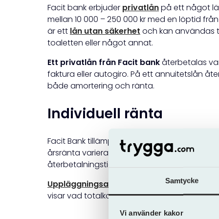
Facit bank erbjuder
privatlån
på ett något lä
mellan 10 000 – 250 000 kr med en löptid från 2
är ett
lån utan säkerhet
och kan användas till 
toaletten eller något annat.
Ett privatlån från Facit bank
återbetalas var
faktura eller autogiro. På ett annuitetslån 
både amortering och ränta.
Individuell ränta
Facit Bank tillämpar individuell räntesättnin
årsränta varierar mellan 7,90 % och 15,90 %
återbetalningstiden.
Samtycke
Uppläggningsavgift
och faktureringsavgift 
visar vad totalkostnaden för lånet blir.
Vi använder kakor