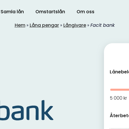
Samla lån
Omstartslån
Om oss
Hem
»
Låna pengar
»
Långivare
»
Facit bank
Lånebe
80
Av
5 000 kr
Återbet
1 000 