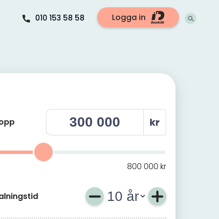
Logga in
010 153 58 58
kr
lopp
0 000 kr
, hur mycket ska gå till att lösa/samla lån?
kr
800 000 kr
alningstid
kr
800 000 kr