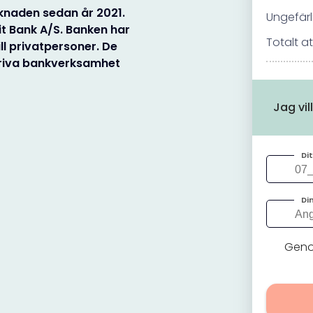
rknaden sedan år 2021.
Ungefärl
it Bank A/S. Banken har
Totalt a
ll privatpersoner. De
edriva bankverksamhet
Jag vil
Di
Di
Genom