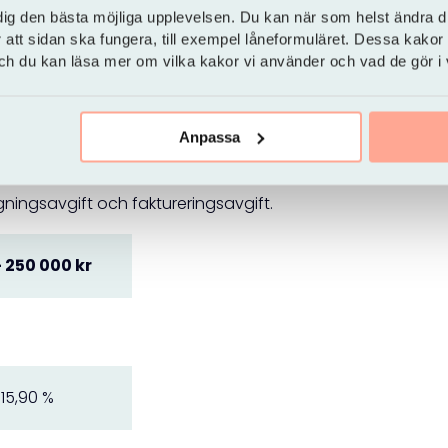
dig den bästa möjliga upplevelsen. Du kan när som helst ändra di
 Facit banks privatlån
r att sidan ska fungera, till exempel låneformuläret. Dessa kakor
 och du kan läsa mer om vilka kakor vi använder och vad de gör i
Rörlig ränta
innebär att du endast betalar under den tid
extra kostnad eller göra extra inbetalningar när det finns
Anpassa
bli skuldfri.
ningsavgift och faktureringsavgift.
– 250 000 kr
 15,90 %