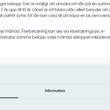
gre belopp. Det är möjligt att ansöka om lån på en sum
 år upp till 10 år. Lånet är ett blancolån vilket betyder att
valfritt syfte. Ett lån kan vara till att köpa en bil, renovera
je månad. Återbetalning kan ske via inbetalningsavi, e-
återbetalas samma belopp varje månad. Beloppet inkludera
g baserad på olika faktorer, såsom din
kreditvärdighet
. Rör
, och den exakta räntesatsen påverkas av lånebeloppet oc
Information
tillsammans med årsräntan ger den effektiva räntan. Den