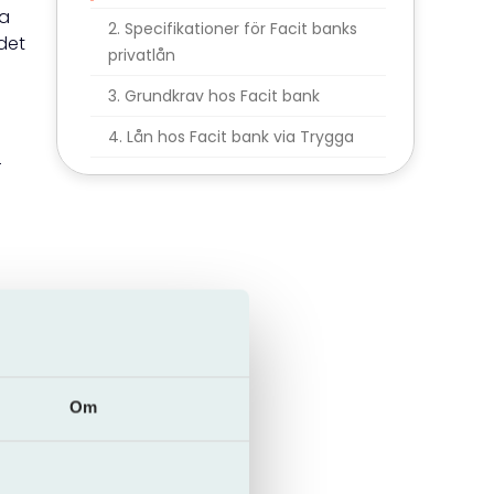
ma
Specifikationer för Facit banks
 det
privatlån
Grundkrav hos Facit bank
Lån hos Facit bank via Trygga
r
lig
h
Om