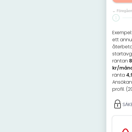
← Föregåe
1
Exempel: 
ett annu
återbeta
startavg
räntan
8
kr/mån
ränta
4,
Ansökan 
profil. (
SÄK