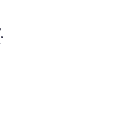
d
or
m