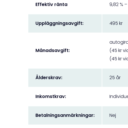
Effektiv ränta
9,82 % – 
Uppläggningsavgift:
495 kr
autogiro
Månadsavgift:
(45 kr v
(45 kr v
Ålderskrav:
25 år
Inkomstkrav:
Individ
Betalningsanmärkningar:
Nej