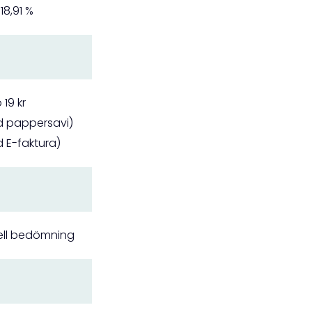
18,91 %
 19 kr
id pappersavi)
id E-faktura)
uell bedömning