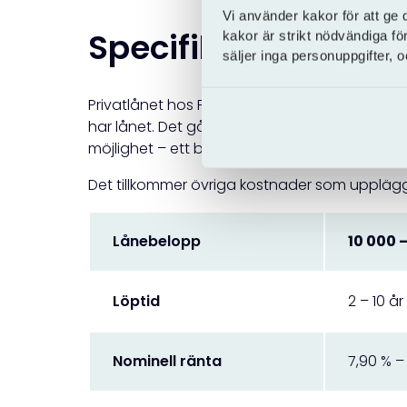
Vi använder kakor för att ge 
Specifikationer för
kakor är strikt nödvändiga fö
säljer inga personuppgifter,
Privatlånet hos Facit bank har en rörlig ränta.
har lånet. Det går att
lösa lånet i förtid
utan 
möjlighet – ett bra sätt för att snabbare kunna 
Det tillkommer övriga kostnader som upplägg
Lånebelopp
10 000 
Löptid
2 – 10 år
Nominell ränta
7,90 % –