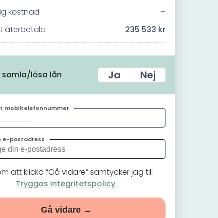
ig kostnad
–
tt återbetala
235 533 kr
Ja
Nej
l samla/lösa lån
tt mobiltelefonnummer
n e-postadress
 att klicka ”Gå vidare” samtycker jag till
Tryggas integritetspolicy
.
Gå vidare →