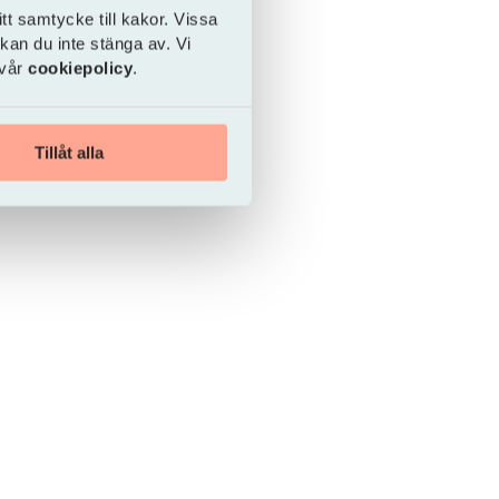
tt samtycke till kakor. Vissa
 kan du inte stänga av. Vi
 vår
cookiepolicy
.
 du
Tillåt alla