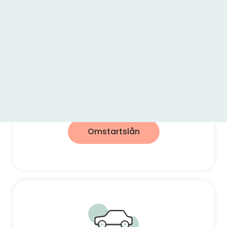
Omstartslån
Låna mellan 5 000 kr – 800 000 kr
Slå ihop lån till lägre ränta
Omstart för din ekonomi
Omstartslån