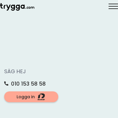
Hem
»
Vad är inflation
Inflation – Så funkar
det
SÄG HEJ
Inflation innebär att priserna i samhället stiger,
vilket minskar pengarnas köpkraft. Du får alltså
010 153 58 58
mindre för varje krona när inflationen är hög. I
Sverige är det Riksbanken som ansvarar för att
Logga in
inflationen hålls på en stabil nivå – målet är att
inflationen ska ligga kring 2 procent per år.
Under 2022 och 2023 upplevde Sverige den