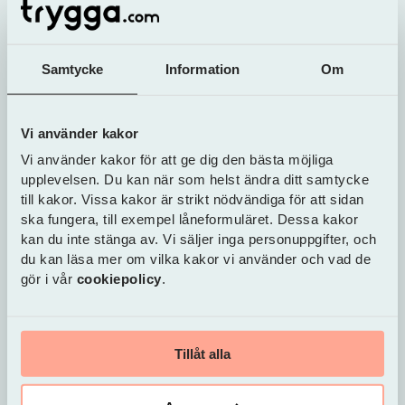
kraftig hyperinflation, ofta till följd av politisk
instabilitet, låg tillväxt och att staten försökt
finansiera stora underskott genom att trycka
Samtycke
Information
Om
pengar.
Så beräknas inflationen
Vi använder kakor
Vi använder kakor för att ge dig den bästa möjliga
Inflation i Sverige beräknas vanligtvis genom att
upplevelsen. Du kan när som helst ändra ditt samtycke
jämföra
konsumentprisindex (KPI)
för en viss
till kakor. Vissa kakor är strikt nödvändiga för att sidan
månad med samma månad året före. KPI tas fram
ska fungera, till exempel låneformuläret. Dessa kakor
av SCB och speglar hur priserna på en
kan du inte stänga av. Vi säljer inga personuppgifter, och
standardiserad varukorg – alltså de varor och
du kan läsa mer om vilka kakor vi använder och vad de
tjänster som hushåll brukar konsumera –
gör i vår
cookiepolicy
.
förändrats över tid.
För att beräkna inflation på årsbasis används
denna formel:
Tillåt alla
((KPI december 2025 – KPI december 2024) /