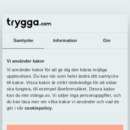
3
Göteborg
350 kr
702,50 kr
2 457
368
2
Storgöteborg
550 kr
632,50 kr
k
Samtycke
Information
Om
Vi använder kakor
2 399
359
2
Riket
750 kr
962,50 kr
k
Vi använder kakor för att ge dig den bästa möjliga
upplevelsen. Du kan när som helst ändra ditt samtycke
till kakor. Vissa kakor är strikt nödvändiga för att sidan
ska fungera, till exempel låneformuläret. Dessa kakor
Centrala
1 985
297 840
1
kan du inte stänga av. Vi säljer inga personuppgifter, och
Malmö
600 kr
kr
k
du kan läsa mer om vilka kakor vi använder och vad de
gör i vår
cookiepolicy
.
1 848
277
Stormalmö
1
150 kr
222,50 kr