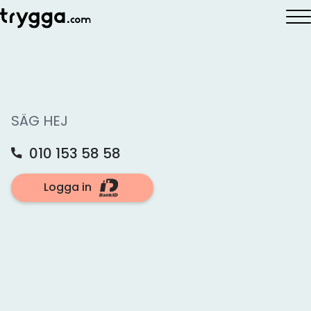
Hem
»
Låna pengar
»
Långivare
»
Collector Bank
Collector
SÄG HEJ
010 153 58 58
Collector är ett varumärke inom Norion Bank AB
Logga in
(tidigare Collector Bank AB) som grundades
1999 och har kontor i Göteborg, Stockholm,
Helsingborg, Oslo och Helsingfors.
Verksamheten bedrivs genom Norion Bank AB
(publ) som är noterat på Nasdaq Stockholm.
Läs mer