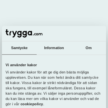
Collector Black
: Kortet för resan, som har helt
0 % i valutapåslag utomlands och inkluderar
flera olika rese- och köpförsäkringar (årsavgift
195 kr).
Collector Purple
: Kortet för dig som vill ha
lägre ränta (11,95 %) och flytta eller samla
dyrare skulder. Detta kort har 0 kr i årsavgift.
Samtycke
Information
Om
Båda korten är utan aviavgifter om du väljer e-
faktura och ger en flexibel lösning för din ekonomi
Vi använder kakor
Det är också möjligt att öppna ett sparande hos
banken, antingen med rörlig eller fast sparränta.
Vi använder kakor för att ge dig den bästa möjliga
upplevelsen. Du kan när som helst ändra ditt samtycke
Samtliga konton är avgiftsfria och omfattas av
till kakor. Vissa kakor är strikt nödvändiga för att sidan
den svenska statliga insättningsgarantin.
ska fungera, till exempel låneformuläret. Dessa kakor
kan du inte stänga av. Vi säljer inga personuppgifter, och
du kan läsa mer om vilka kakor vi använder och vad de
gör i vår
cookiepolicy
.