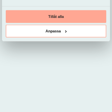
Tillåt alla
Anpassa
Innehållsrik supportavdelning
Collector vill göra det så enkelt som möjligt för
kunder att hitta information om deras produkter
och tjänster. Därför har de lagt stor vikt vid att ta
fram en omfattande supportavdelning med
vanliga frågor och svar i olika kategorier. Det finns
även en chattbot som kan hjälpa dig att hitta rätt
information.
Om du behöver komma i kontakt med en