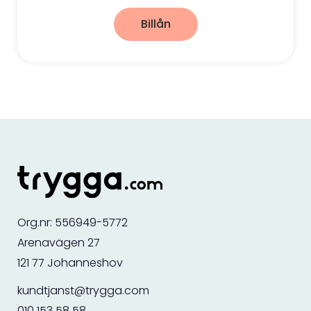
Billån
Org.nr: 556949-5772
Arenavägen 27
121 77 Johanneshov
kundtjanst@trygga.com
010 153 58 58