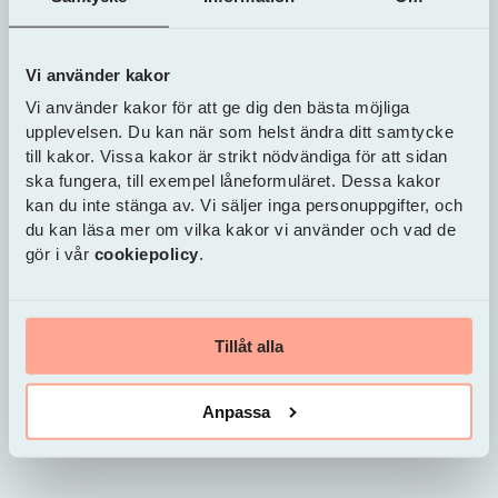
kan också skicka in ägarbyteshandlingar i form av
blanketter om de föredrar det. Se bara till att
handlingarna faktiskt skickas iväg.
Vi använder kakor
Vi använder kakor för att ge dig den bästa möjliga
Glöm inte försäkringen
. Du måste åtminstone ha
upplevelsen. Du kan när som helst ändra ditt samtycke
en trafikförsäkring i ditt namn redan när du kör hem
till kakor. Vissa kakor är strikt nödvändiga för att sidan
bilen från säljaren. Har du inte det kan du behöva
ska fungera, till exempel låneformuläret. Dessa kakor
betala dyra böter.
kan du inte stänga av. Vi säljer inga personuppgifter, och
du kan läsa mer om vilka kakor vi använder och vad de
gör i vår
cookiepolicy
.
Tillåt alla
Anpassa