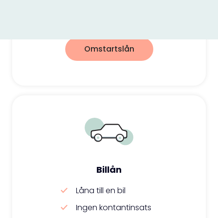
Slå ihop lån till lägre ränta
Omstart för din ekonomi
Omstartslån
Billån
Låna till en bil
Ingen kontantinsats