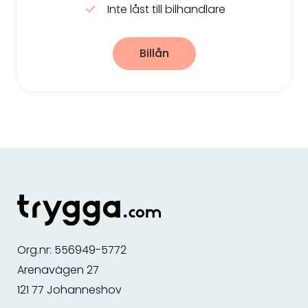
Inte låst till bilhandlare
Billån
Org.nr: 556949-5772
Arenavägen 27
121 77 Johanneshov