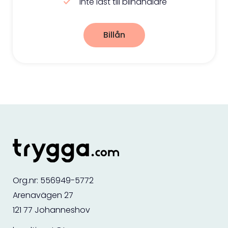
Inte låst till bilhandlare
Billån
Org.nr: 556949-5772
Arenavägen 27
121 77 Johanneshov