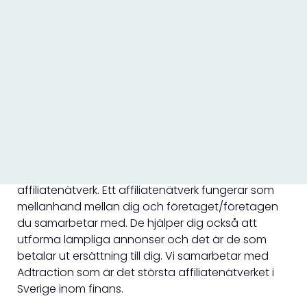
Idag finns också många stora professionella
affiliatesajter som arbetar med marknadsföring för
en specifik bransch. Vissa har specialiserat sig
på elektronik eller mode, andra jobbar uteslutande
med företag i finansbranschen. De största
affiliatesidorna kan ha en omsättning på åtskilliga
miljoner.
Så blir du affiliate
Det första du ska göra är att gå med i ett
affiliatenätverk. Ett affiliatenätverk fungerar som
mellanhand mellan dig och företaget/företagen
du samarbetar med. De hjälper dig också att
utforma lämpliga annonser och det är de som
betalar ut ersättning till dig. Vi samarbetar med
Adtraction som är det största affiliatenätverket i
Sverige inom finans.